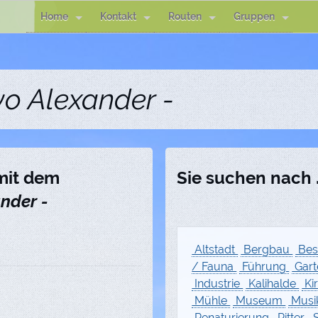
Home
Kontakt
Routen
Gruppen
o Alexander -
 mit dem
Sie suchen nach .
nder -
Altstadt
Bergbau
Bes
/ Fauna
Führung
Gar
Industrie
Kalihalde
Ki
Mühle
Museum
Musi
Renaturierung
Ritter
S