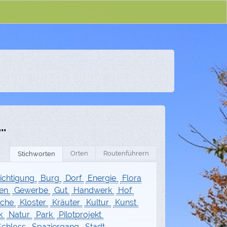
..
Orten
Routenführern
Stichworten
ichtigung
Burg
Dorf
Energie
Flora
ten
Gewerbe
Gut
Handwerk
Hof
rche
Kloster
Kräuter
Kultur
Kunst
k
Natur
Park
Pilotprojekt
chloss
Spaziergang
Stadt