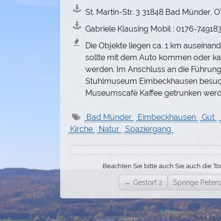
St. Martin-Str. 3 31848 Bad Münder,
Gabriele Klausing Mobil : 0176-74918
Die Objekte liegen ca. 1 km auseinande
sollte mit dem Auto kommen oder k
werden. Im Anschluss an die Führun
Stuhlmuseum Eimbeckhausen besuch
Museumscafé Kaffee getrunken werd
Bad Münder
Eimbeckhausen
Gut
Kirche
Natur
Spaziergang
Beachten Sie bitte auch Sie auch die To
← Gestorf 2
Springe Peter