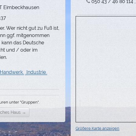
050 43 / 46 80 114
 OT Eimbeckhausen
337
r. Wer nicht gut zu Fuß ist,
ann ggf. mitgenommen
g kann das Deutsche
t und / oder im
en.
Handwerk
Industrie
uren unter "Gruppen".
sches Haus →
Größere Karte anzeigen