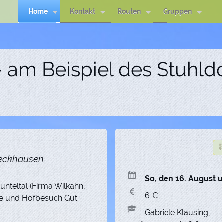
Home
Kontakt
Routen
Gruppen
 am Beispiel des Stuhld
beckhausen
So, den 16. August 
ünteltal (Firma Wilkahn,
6 €
che und Hofbesuch Gut
Gabriele Klausing,