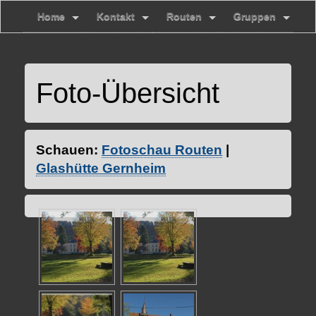
Home
Kontakt
Routen
Gruppen
Foto-Übersicht
Schauen:
Fotoschau Routen
|
Glashütte Gernheim