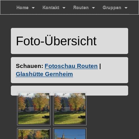
Home
Kontakt
Routen
Gruppen
Foto-Übersicht
Schauen:
Fotoschau Routen
|
Glashütte Gernheim