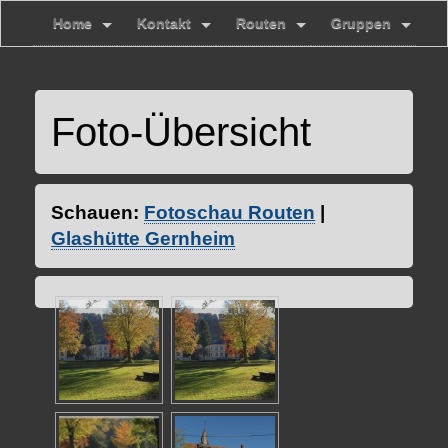
Home
Kontakt
Routen
Gruppen
Foto-Übersicht
Schauen:
Fotoschau Routen
|
Glashütte Gernheim