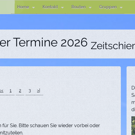
Home
Kontakt
Routen
Gruppen
der Termine 2026
Zeitschie
D
<<
1
2
3
>|
S
m
d
 für Sie. Bitte schauen Sie wieder vorbei oder
itzuteilen.