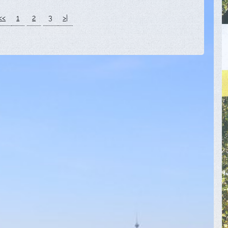
<<
1
2
3
>|