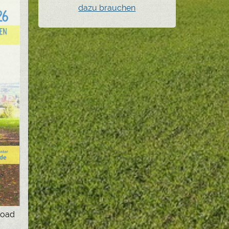
dazu brauchen
load