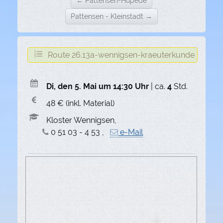
← Pattensen-Hüpede
Pattensen - Kleinstadt →
Route 26.13a-wennigsen-kraeuterkunde
Di, den 5. Mai um 14:30 Uhr
| ca.
4
Std.
48 € (inkl. Material)
Kloster Wennigsen,
0 51 03 - 4 53 ,
e-Mail