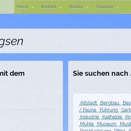
Home
Kontakt
Routen
Gruppen
gsen
 mit dem
Sie suchen nach .
Altstadt
Bergbau
Bes
/ Fauna
Führung
Gar
Industrie
Kalihalde
Ki
Mühle
Museum
Musi
Renaturierung
Ritter
S