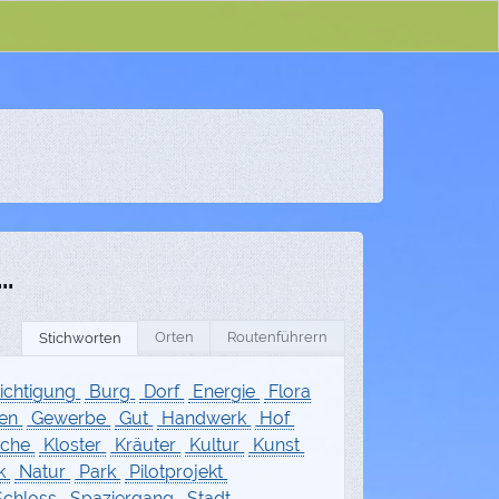
..
Orten
Routenführern
Stichworten
ichtigung
Burg
Dorf
Energie
Flora
ten
Gewerbe
Gut
Handwerk
Hof
rche
Kloster
Kräuter
Kultur
Kunst
k
Natur
Park
Pilotprojekt
chloss
Spaziergang
Stadt