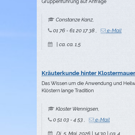
Gruppenführung auf Anfrage
Constanze Kanz,
01 76 - 61 20 17 38 ,
e-Mail
| ca. ca. 1,5
Kräuterkunde hinter Klostermaue
Das Wissen um die Anwendung und Heilwi
Klöstern lange Tradition
Kloster Wennigsen,
0 51 03 - 4 53 ,
e-Mail
Di, 5. Mai. 2026 | 14:30 | ca. 4