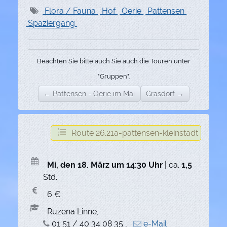
Flora / Fauna
Hof
Oerie
Pattensen
Spaziergang
Beachten Sie bitte auch Sie auch die Touren unter
"Gruppen".
← Pattensen - Oerie im Mai
Grasdorf →
Route 26.21a-pattensen-kleinstadt
Mi, den 18. März um 14:30 Uhr
| ca.
1,5
Std.
6 €
Ruzena Linne,
01 51 / 40 34 08 35 ,
e-Mail