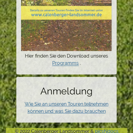
Hier finden Sie den Download unseres
Programms
.
Anmeldung
Wie Sie an unseren Touren teilnehmen
können und was Sie dazu brauchen
© 2022 Calenberger Landsommer &
picsNdocs