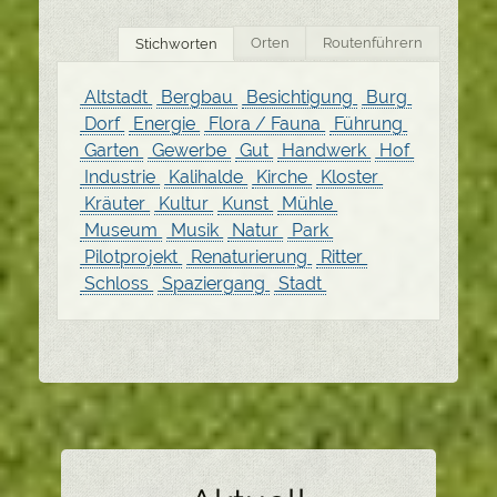
Orten
Routenführern
Stichworten
Altstadt
Bergbau
Besichtigung
Burg
Dorf
Energie
Flora / Fauna
Führung
Garten
Gewerbe
Gut
Handwerk
Hof
Industrie
Kalihalde
Kirche
Kloster
Kräuter
Kultur
Kunst
Mühle
Museum
Musik
Natur
Park
Pilotprojekt
Renaturierung
Ritter
Schloss
Spaziergang
Stadt